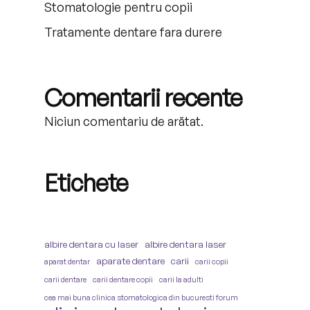
Stomatologie pentru copii
Tratamente dentare fara durere
Comentarii recente
Niciun comentariu de arătat.
Etichete
albire dentara cu laser
albire dentara laser
aparate dentare
carii
aparat dentar
carii copii
carii dentare
carii dentare copii
carii la adulti
cea mai buna clinica stomatologica din bucuresti forum