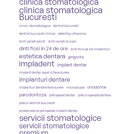
clinica stomatologica
clinica stomatologica
Bucuresti
clinici stomatologice
dentist bucuresti
dentist bucuresti clinica
detartraj ultrasonic
dinti cariati adulti
dinti cariati la copii
dinti ficsi in 24 de ore
dinti ficsi pe 4/6 implanturi
estetica dentara
gingivita
impladent
implant dentar
implant dentar rapid si fara durere
implanturi dentare
ortodontie
implanturi dentare fara durere
microscopie
parodontoza
pret aparat dentar
preturi aparate dentare
preturi dentist bucuresti
problemele ce pot aparea implant dentar
servicii stomatologice
servicii stomatologice
premium