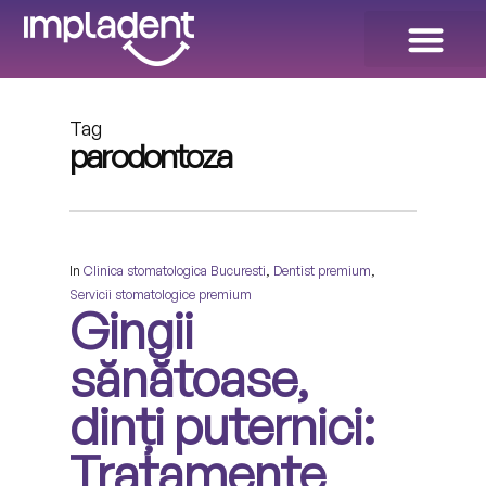
Dinți Ficși în 24 ORE!
Galeria de Zâmbete
Tag
parodontoza
In
Clinica stomatologica Bucuresti
,
Dentist premium
,
Servicii stomatologice premium
Gingii
sănătoase,
dinți puternici:
Tratamente