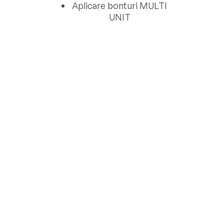
Aplicare bonturi MULTI
UNIT
Amprentare digitală
Aplicare lucrare fixă
provizorie PMMA I
(dupa 24 ore)
Reparatii lucrare
provizorie incluse
pe
durata a 3 luni
9800 Lei
Programează-te