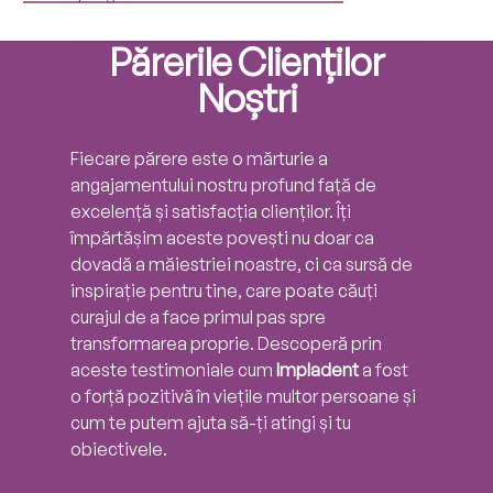
Părerile Clienților
Noștri
Fiecare părere este o mărturie a
angajamentului nostru profund față de
excelență și satisfacția clienților. Îți
împărtășim aceste povești nu doar ca
dovadă a măiestriei noastre, ci ca sursă de
inspirație pentru tine, care poate căuți
curajul de a face primul pas spre
transformarea proprie. Descoperă prin
aceste testimoniale cum
Impladent
a fost
o forță pozitivă în viețile multor persoane și
cum te putem ajuta să-ți atingi și tu
obiectivele.