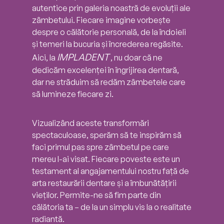
autentice prin galeria noastră de evoluții ale
zâmbetului. Fiecare imagine vorbește
despre o călătorie personală, de la îndoieli
și temeri la bucuria și încrederea regăsite.
IMPLADENT
Aici, la
, nu doar că ne
dedicăm excelenței în îngrijirea dentară,
dar ne străduim să redăm zâmbetele care
să lumineze fiecare zi.
Vizualizând aceste transformări
spectaculoase, sperăm să te inspirăm să
faci primul pas spre zâmbetul pe care
mereu l-ai visat. Fiecare poveste este un
testament al angajamentului nostru față de
arta restaurării dentare și a îmbunătățirii
vieților. Permite-ne să fim parte din
călătoria ta – de la un simplu vis la o realitate
radiantă.