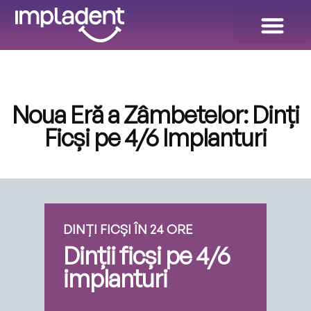
Dinți Ficși în 24 ORE!
Galeria de Zâmbete
Noua Eră a Zâmbetelor: Dinți
Ficși pe 4/6 Implanturi
DINȚI FICȘI ÎN 24 ORE
Dinții ficși pe 4/6
implanturi