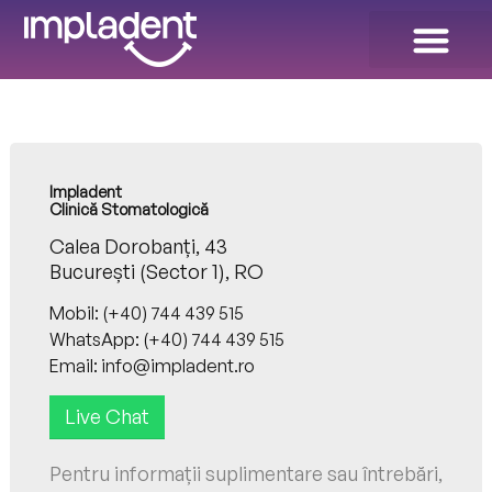
Dinți Ficși în 24 ORE!
Galeria de Zâmbete
Impladent
Clinică Stomatologică
Calea Dorobanți, 43
București (Sector 1), RO
Mobil:
(+40) 744 439 515
WhatsApp: (+40) 744 439 515
Email: info@impladent.ro
Live Chat
Pentru informații suplimentare sau întrebări,