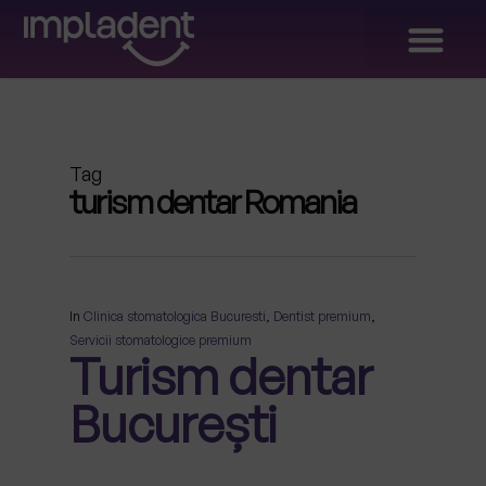
Dinți Ficși în 24 ORE!
Galeria de Zâmbete
Tag
turism dentar Romania
In
Clinica stomatologica Bucuresti
,
Dentist premium
,
Servicii stomatologice premium
Turism dentar
București