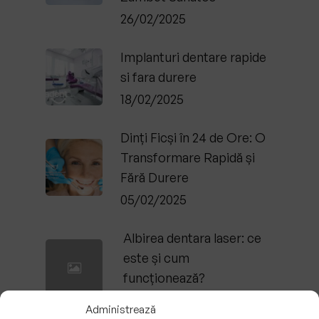
26/02/2025
Implanturi dentare rapide
si fara durere
18/02/2025
Dinți Ficși în 24 de Ore: O
Transformare Rapidă și
Fără Durere
05/02/2025
Albirea dentara laser: ce
este și cum
funcționează?
28/01/2025
Administrează