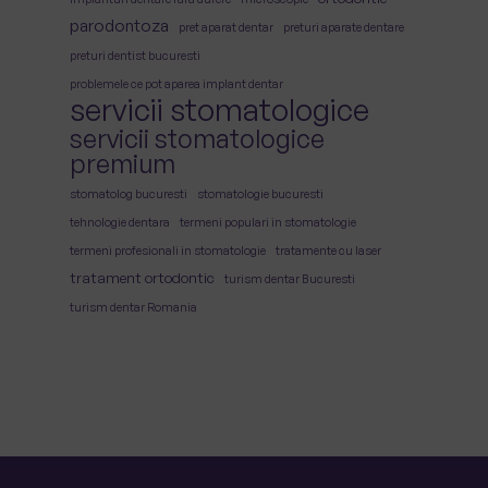
parodontoza
pret aparat dentar
preturi aparate dentare
preturi dentist bucuresti
problemele ce pot aparea implant dentar
servicii stomatologice
servicii stomatologice
premium
stomatolog bucuresti
stomatologie bucuresti
tehnologie dentara
termeni populari in stomatologie
termeni profesionali in stomatologie
tratamente cu laser
tratament ortodontic
turism dentar Bucuresti
turism dentar Romania