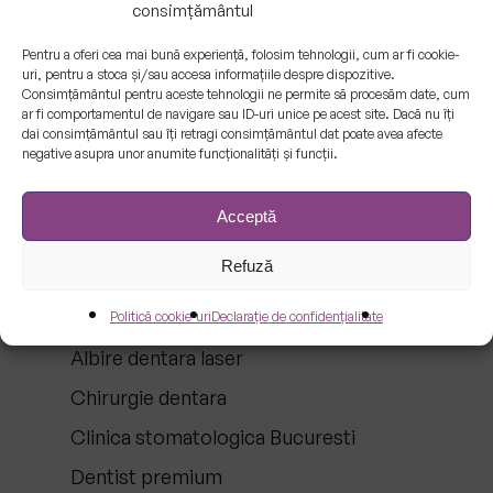
consimțământul
Cum am găsit clinica
Pentru a oferi cea mai bună experiență, folosim tehnologii, cum ar fi cookie-
stomatologică perfectă
uri, pentru a stoca și/sau accesa informațiile despre dispozitive.
în București – Povestea
Consimțământul pentru aceste tehnologii ne permite să procesăm date, cum
ar fi comportamentul de navigare sau ID-uri unice pe acest site. Dacă nu îți
unui pacient
dai consimțământul sau îți retragi consimțământul dat poate avea afecte
22/01/2025
negative asupra unor anumite funcționalități și funcții.
Acceptă
Categorii de articole
Refuză
Politică cookie-uri
Declarație de confidențialitate
Albire dentara laser
Chirurgie dentara
Clinica stomatologica Bucuresti
Dentist premium