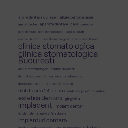
albire dentara cu laser
albire dentara laser
aparate dentare
carii
aparat dentar
carii copii
carii dentare
carii dentare copii
carii la adulti
cea mai buna clinica stomatologica din bucuresti forum
clinica stomatologica
clinica stomatologica
Bucuresti
clinici stomatologice
dentist bucuresti
dentist bucuresti clinica
detartraj ultrasonic
dinti cariati adulti
dinti cariati la copii
dinti ficsi in 24 de ore
dinti ficsi pe 4/6 implanturi
estetica dentara
gingivita
impladent
implant dentar
implant dentar rapid si fara durere
implanturi dentare
ortodontie
implanturi dentare fara durere
microscopie