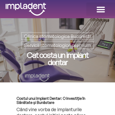
Dinți Ficși în 24 ORE!
Galeria de Zâmbete
Clinica stomatologica Bucuresti
Servicii stomatologice premium
Cat costa un implant
dentar
Costul unui Implant Dentar: O Investiție în
Sănătate și Bunăstare
Când vine vorba de implanturile