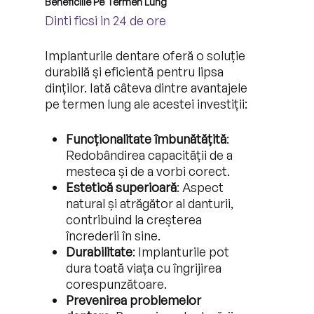
Beneficiile Pe Termen Lung
Dinti ficsi in 24 de ore
Implanturile dentare oferă o soluție
durabilă și eficientă pentru lipsa
dinților. Iată câteva dintre avantajele
pe termen lung ale acestei investiții:
Funcționalitate îmbunătățită
:
Redobândirea capacității de a
mesteca și de a vorbi corect.
Estetică superioară
: Aspect
natural și atrăgător al danturii,
contribuind la creșterea
încrederii în sine.
Durabilitate
: Implanturile pot
dura toată viața cu îngrijirea
corespunzătoare.
Prevenirea problemelor