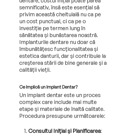
dentare, costul inițial poate părea
semnificativ, însă este esențial să
privim această cheltuială nu ca pe
un cost punctual, ci ca pe o
investiție pe termen lung în
sănătatea și bunăstarea noastră.
Implanturile dentare nu doar că
îmbunătățesc funcționalitatea și
estetica danturii, dar și contribuie la
creșterea stării de bine generale și a
calității vieții.
Ce Implică un Implant Dentar?
Un implant dentar este un proces
complex care include mai multe
etape și materiale de înaltă calitate.
Procedura presupune următoarele:
Consultul Inițial și Planificarea
: