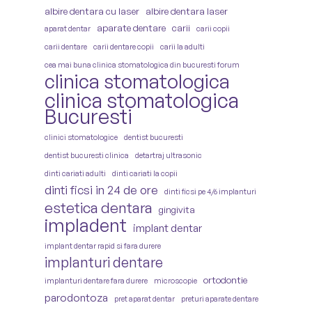
albire dentara cu laser
albire dentara laser
aparate dentare
carii
aparat dentar
carii copii
carii dentare
carii dentare copii
carii la adulti
cea mai buna clinica stomatologica din bucuresti forum
clinica stomatologica
clinica stomatologica
Bucuresti
clinici stomatologice
dentist bucuresti
dentist bucuresti clinica
detartraj ultrasonic
dinti cariati adulti
dinti cariati la copii
dinti ficsi in 24 de ore
dinti ficsi pe 4/6 implanturi
estetica dentara
gingivita
impladent
implant dentar
implant dentar rapid si fara durere
implanturi dentare
ortodontie
implanturi dentare fara durere
microscopie
parodontoza
pret aparat dentar
preturi aparate dentare