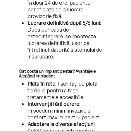
În doar 24 de ore, pacientul
beneficiază de o lucrare
provizorie fixă.
Lucrare definitivă după 5/6 luni
:
După perioada de
osteointegrare, se montează
lucrarea definitivă, ușor de
întreținut datorită sistemului de
înșurubare.
Cat costa un implant dentar? Avantajele
Alegând Impladent
Plata în rate
: Facilități de plată
flexibile pentru a face
tratamentele accesibile.
Intervenții fără durere
:
Proceduri minim invazive și
confort maxim pentru pacient.
Adaptare la diverse afecțiuni
:
Soluții personalizate pentru