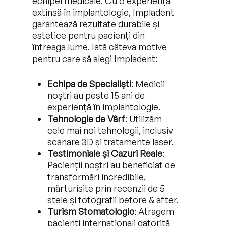
echipei medicale. Cu o experiență
extinsă în implantologie, Impladent
garantează rezultate durabile și
estetice pentru pacienți din
întreaga lume. Iată câteva motive
pentru care să alegi Impladent:
Echipa de Specialiști
: Medicii
noștri au peste 15 ani de
experiență în implantologie.
Tehnologie de Vârf
: Utilizăm
cele mai noi tehnologii, inclusiv
scanare 3D și tratamente laser.
Testimoniale și Cazuri Reale
:
Pacienții noștri au beneficiat de
transformări incredibile,
mărturisite prin recenzii de 5
stele și fotografii before & after.
Turism Stomatologic
: Atragem
pacienți internaționali datorită