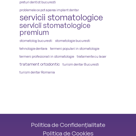
preturi dentist bucuresti
problemele ce pot aparea implant dentar
servicii stomatologice
servicii stomatologice
premium
stomatolog bucuresti
stomatologie bucuresti
tehnologie dentara
termeni populari in stomatologie
termeni profesionali in stomatologie
tratamente cu laser
tratament ortodontic
turism dentar Bucuresti
turism dentar Romania
Politica de Confidențialitate
Politica de Cookies